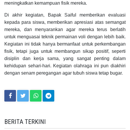
meningkatkan kemampuan fisik mereka.
Di akhir kegiatan, Bapak Saiful memberikan evaluasi
kepada para siswa, memberikan apresiasi atas semangat
mereka, dan menyarankan agar mereka terus berlatih
untuk menguasai teknik permainan voli dengan lebih baik.
Kegiatan ini tidak hanya bermanfaat untuk perkembangan
fisik, tetapi juga untuk membangun sikap positif, seperti
disiplin dan kerja sama, yang sangat penting dalam
kehidupan sehari-hari. Kegiatan olahraga ini pun diakhiri
dengan senam peregangan agar tubuh siswa tetap bugar.
BERITA TERKINI