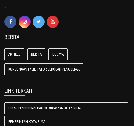
-
BERITA
ARTIKEL
BERITA
BUDAYA
KUNJUNGAN FASILITATOR SEKOLAH PENGGERAK
LINK TERKAIT
DINAS PENDIDIKAN DAN KEBUDAYAAN KOTA BIMA
PEMERINTAH KOTA BIMA