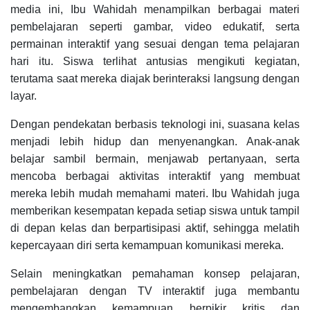
media ini, Ibu Wahidah menampilkan berbagai materi
pembelajaran seperti gambar, video edukatif, serta
permainan interaktif yang sesuai dengan tema pelajaran
hari itu. Siswa terlihat antusias mengikuti kegiatan,
terutama saat mereka diajak berinteraksi langsung dengan
layar.
Dengan pendekatan berbasis teknologi ini, suasana kelas
menjadi lebih hidup dan menyenangkan. Anak-anak
belajar sambil bermain, menjawab pertanyaan, serta
mencoba berbagai aktivitas interaktif yang membuat
mereka lebih mudah memahami materi. Ibu Wahidah juga
memberikan kesempatan kepada setiap siswa untuk tampil
di depan kelas dan berpartisipasi aktif, sehingga melatih
kepercayaan diri serta kemampuan komunikasi mereka.
Selain meningkatkan pemahaman konsep pelajaran,
pembelajaran dengan TV interaktif juga membantu
mengembangkan kemampuan berpikir kritis dan