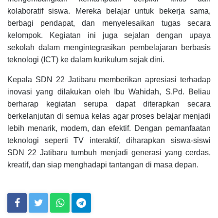
kolaboratif siswa. Mereka belajar untuk bekerja sama,
berbagi pendapat, dan menyelesaikan tugas secara
kelompok. Kegiatan ini juga sejalan dengan upaya
sekolah dalam mengintegrasikan pembelajaran berbasis
teknologi (ICT) ke dalam kurikulum sejak dini.
Kepala SDN 22 Jatibaru memberikan apresiasi terhadap
inovasi yang dilakukan oleh Ibu Wahidah, S.Pd. Beliau
berharap kegiatan serupa dapat diterapkan secara
berkelanjutan di semua kelas agar proses belajar menjadi
lebih menarik, modern, dan efektif. Dengan pemanfaatan
teknologi seperti TV interaktif, diharapkan siswa-siswi
SDN 22 Jatibaru tumbuh menjadi generasi yang cerdas,
kreatif, dan siap menghadapi tantangan di masa depan.