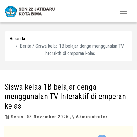
Beranda
Berita / Siswa kelas 1B belajar denga menggunalan TV
Interaktif di emperan kelas
Siswa kelas 1B belajar denga
menggunalan TV Interaktif di emperan
kelas
Senin, 03 November 2025
Administrator