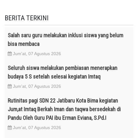
BERITA TERKINI
Salah saru guru melakukan inklusi siswa yang belum
bisa membaca
Jum'at, 07 Agustus 2026
Seluruh siswa melakukan pembiasan menerapkan
budaya 5 S setelah selesai kegiatan Imtaq
Jum'at, 07 Agustus 2026
Rutinitas pagi SDN 22 Jatibaru Kota Bima kegiatan
Jum,at Imtaq Berkah Iman dan taqwa bersedekah di
Pandu Oleh Guru PAI ibu Erman Eviana, S.Pd.I
Jum'at, 07 Agustus 2026